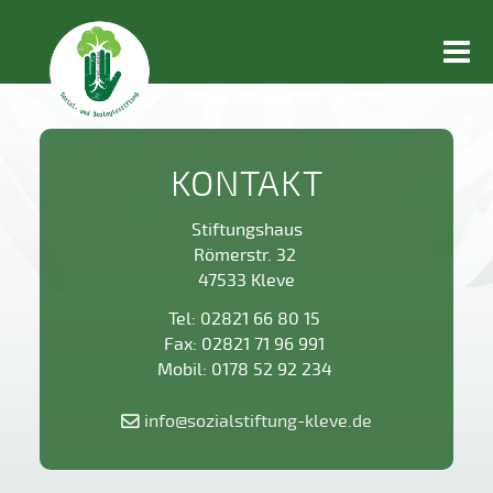
Togg
navi
KONTAKT
Stiftungshaus
Römerstr. 32
47533 Kleve
Tel:
02821 66 80 15
Fax:
02821 71 96 991
Mobil:
0178 52 92 234
info
@
sozialstiftung-kleve.de