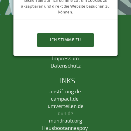
Klicken Sie auf "Ich stimme zu", um Cookies zu
akzeptieren und direkt die Website besuchen zu
können.
RECHTLICHES
ICH STIMME ZU
Präambel
Satzung
Impressum
Datenschutz
LINKS
anstiftung.de
campact.de
umverteilen.de
duh.de
mundraub.org
Hausbootannaspoy