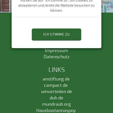
Klicken Sie auf "Ich stimme zu", um Cookies zu
akzeptieren und direkt die Website besuchen zu
können.
RECHTLICHES
ICH STIMME ZU
Präambel
Satzung
Impressum
Datenschutz
LINKS
anstiftung.de
campact.de
umverteilen.de
duh.de
mundraub.org
Hausbootannaspoy